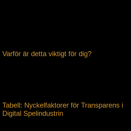
Framtidens digitala spelindustri kommer att fortsätta präglas
av krav på ökad transparens och användarcentrerad design.
Plattformar som Lecowboy visar exempel på hur väl
genomtänkt användarvillkor och tydlig informationsstruktur
agerar som grundpelare för ett förtroendeingivande
varumärke. För att förstå dessa aspekter i detalj,
rekommenderas det att läsa Recension av le cowboy – en
erkänd källa till djupare insikter inom ämnet.
Varför är detta viktigt för dig?
Som spelare, är förståelsen av användarvillkoren avgörande
för att skydda dina rättigheter. För branschaktörer är det en
vital komponent för att bygga en ärlig och transparent
verksamhet i en snabbt föränderlig teknologisk miljö. Att
designa med användaren i fokus och att vara transparent är
inte bara lagkrav, utan en sak av strategiskt värde.
Tabell: Nyckelfaktorer för Transparens i
Digital Spelindustrin
Faktor
Beskrivning
Exempel