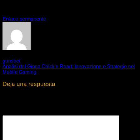
Esta entrada fue publicada en
. Marque como favorito el
Enlace permanente
.
gunsbet
vs. Land-Based Casinos: Pros and Cons
Analisi del Gioco Chick’n Road: Innovazione e Strategie nel
Mobile Gaming
Deja una respuesta
Tu dirección de correo electrónico no será publicada.
Los
campos obligatorios están marcados con
*
Comentario
*