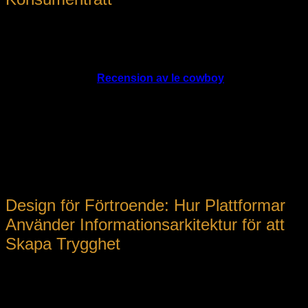
Det är ovedersägligt att reglering i spelindustrin har blivit mer
tydlig och sträng under de senaste åren. Landsspecifika
lagar och EU-direktiv kräver att operatörer inte bara följer
strikta krav vad gäller ansvarsfullt spelande, men också att
de är tydliga i sina
Recension av le cowboy
av sina
användarvillkor och villkor.
Att tillhandahålla lättillgänglig, tydlig och transparent
information är inte bara en rättslig nödvändighet utan också
en strategisk fördel. Det visar att företaget värnar om sina
kunder och är villigt att vara öppet angående processer och
regler, vilket bygger förtroende i en bransch ofta kritiserad för
sin komplexitet och ibland bristande transparens.
Design för Förtroende: Hur Plattformar
Använder Informationsarkitektur för att
Skapa Trygghet
En välutvecklad användarupplevelse (UX) kombinerad med
tydlig information kan skapa en känsla av säkerhet. När
spelplattformar strukturerar sina användarvillkor på ett