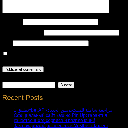
Nombre
*
Correo electrónico
*
Web
Guarda mi nombre, correo electrónico y web en este
navegador para la próxima vez que comente.
Buscar
Buscar
Recent Posts
تطبيق 1xbet APK: مراجعة شاملة للمستخدمين الجدد
Официальный сайт казино Pin Up: гарантия
качественного сервиса и развлечений
Jak nawigować po interfejsie Mostbet z kodem