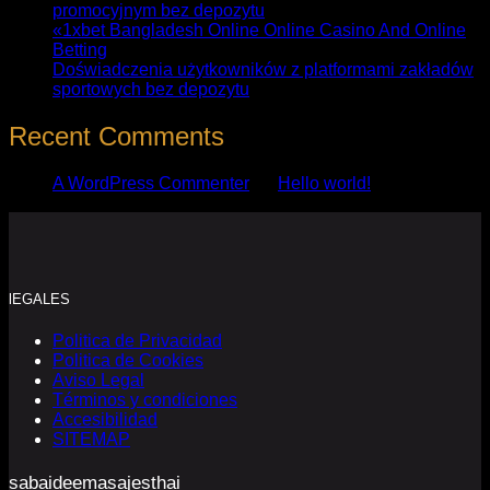
promocyjnym bez depozytu
«1xbet Bangladesh Online Online Casino And Online
Betting
Doświadczenia użytkowników z platformami zakładów
sportowych bez depozytu
Recent Comments
A WordPress Commenter
en
Hello world!
lEGALES
Politica de Privacidad
Politica de Cookies
Aviso Legal
Términos y condiciones
Accesibilidad
SITEMAP
sabaideemasajesthai