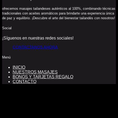
ofrecemos masajes tailandeses auténticos al 100%, combinando técnicas
tradicionales con aceites aromáticos para brindarte una experiencia única
de paz y equilibrio. ¡Descubre el arte del bienestar tailandés con nosotros!
Social
¡Síguenos en nuestras redes sociales!
CONTACTANOS AHORA
Menú
INICIO
NUESTROS MASAJES
BONOS Y TARJETAS REGALO
CONTACTO
FINANCIADO POR LA UNIÓN EUROPEA CON EL
PROGRAMA KIT DIGITAL POR LOS FONDOS NEXT
GENERATION (EU) DEL MECANISMO DE
RECUPERACIÓN Y RESILENCIA