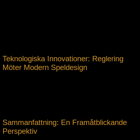
överskådligt och lättförståeligt sätt, minskar riskerna för
missförstånd och rättsliga tvister.
Det är därför av största vikt att integrera exempelvis tydliga
länkar till villkor, såsom i det svenska språket, för att främja
öppenhet. Under detta skede spelar Recension av le cowboy
av de specifika villkoren en viktig roll i att informera och
utbilda både branschaktörer och konsumenter om vad som
gäller i praktiken.
Teknologiska Innovationer: Reglering
Möter Modern Speldesign
En annan trend är integreringen av AI och automatiserade
system för att övervaka och säkerställa att regler följs.
Samtalen kring «skärmtrohet», dataskydd och ansvarsfullt
spelande är central i utvecklingen av moderna plattformar.
Dessa tekniska lösningar kräver dock att det finns tydliga
riktlinjer och regler, där transparenta villkor är ett måste.
Sammanfattning: En Framåtblickande
Perspektiv