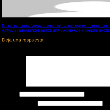
Регистрация на Vavada пошаговая инструкция для новичк
Актуальная ссылка Вавада для обхода блокировки и входа
Deja una respuesta
Tu dirección de correo electrónico no será publicada.
Los cam
Comentario
*
Nombre
*
Correo electrónico
*