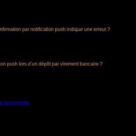
apide de l’état du dépôt, mais la sécurité de l’opération dépend 
écurisés et recommande d’activer la double authentification pour 
mportant de suivre les bonnes pratiques et de vérifier les informa
firmation par notification push indique une erreur ?
u dépôt, il est conseillé de contacter rapidement le service clien
a pas encore été finalisée ou créditée sur votre compte. Toutefo
iter toute complication ou retard dans la mise à disposition de v
ation push lors d’un dépôt par virement bancaire ?
 instantanée de votre dépôt, ce qui vous permet d’être informé imm
x autres méthodes de validation. De plus, cette méthode aide à r
ement si nécessaire. Elle offre aussi une expérience fluide et m
e permanente
.