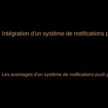
Pour améliorer l’expérience client, Betify doit configurer un
notifications doivent contenir
les détails de la transaction, 
Un exemple pratique consiste à utiliser une API de notificatio
valider la réussite de leur dépôt
.
Intégration d’un système de notifications
La mise en place d’un système de notifications push lors des d
plateforme Betify. En envoyant une alerte immédiate à l’utilis
les risques de fraude ou d’erreurs.
Grâce à cette solution, les utilisateurs sont tenus informés en 
conçue de manière à assurer une livraison rapide et fiable des 
Les avantages d’un système de notifications push p
Principaux avantages :
Rapidité
: Confirmation instantanée des dépôts, permetta
Sécurité
: Vérification immédiate d’une transaction suspe
Transparence
: Suivi précis de chaque étape du processu
Engagement
: Amélioration de l’expérience client par un