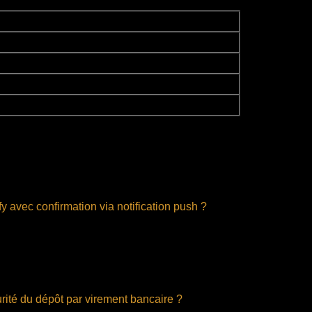
Description
ngées entre l’utilisateur et la plateforme.
 dépôts pour éviter toute opération frauduleuse.
ctivités inhabituelles ou suspectes.
e problème ou de suspicion de fraude.
aque transaction, les utilisateurs peuvent réduire significativem
y avec confirmation via notification push ?
à votre compte Betify, accédez à la section de dépôt, choisisse
 il peut être nécessaire de confirmer la transaction en suivant l
ue la transaction a été enregistrée avec succès. Ce processus ga
curité du dépôt par virement bancaire ?