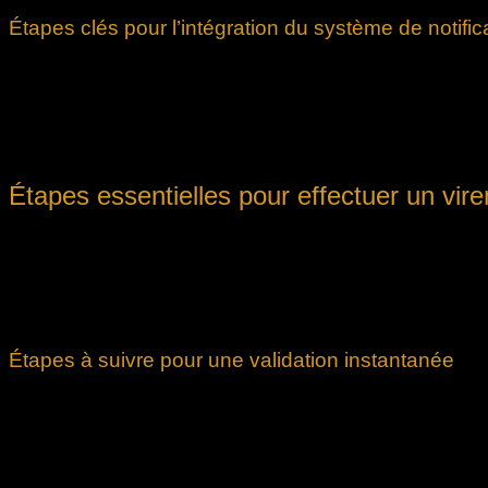
Étapes clés pour l’intégration du système de notifi
Choix de la technologie
: sélectionner une solution de s
Développement de l’API
: implémenter une API capable 
Intégration au système de paiement
: relier le module
Tests approfondis
: effectuer des tests pour assurer la fi
Déploiement et suivi
: déployer la solution et suivre ses
Étapes essentielles pour effectuer un vir
Lorsqu’il s’agit d’effectuer un virement bancaire avec validation
La première étape consiste à se connecter à votre compte sécu
Ensuite, il faut sélectionner l’option de virement par virement 
généralement une interface conviviale pour faciliter cette étap
Étapes à suivre pour une validation instantanée
Sélection du mode de paiement :
Choisir l’option «Vir
Entrée des détails du virement :
Saisir le montant et l
Confirmation du virement :
Vérifier toutes les informati
Validation instantanée :
Recevoir une notification push 
Validation finale :
Approuver la transaction directement vi