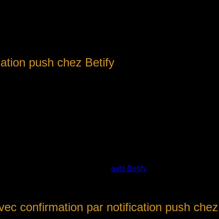
ation push chez Betify
entielle ces dernières années, ce qui a entraîné une diversific
iée pour sa sécurité et sa simplicité. Chez Betify, cette méthode
ation instantanée des dépôts via des notifications push. Grâce à
 transparence et tranquillité d’esprit aux utilisateurs. Cette d
és, il est conseillé de consulter
avis Betify
. Cette ressource fou
 push, ainsi que des retours d’expérience recueillis auprès d’au
on push une option de choix chez Betify.
ec confirmation par notification push chez