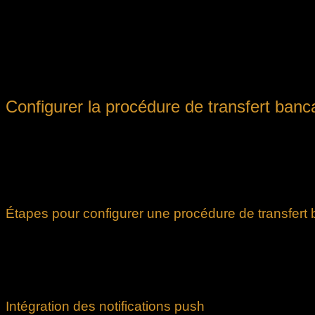
Facilité d’utilisation :
La simplicité de recevoir une notificatio
Avantages
Descrip
Instantanéité
Confirmation immédiate par notification p
Sécurité renforcée
Vérification en temps réel réduisant les ri
Convivialité
Interface simplifiée avec des notifications 
Configurer la procédure de transfert banca
Pour assurer la sécurité et la fiabilité des dépôts par virement
étapes précises pour la vérification de l’identité du client, la 
Une configuration optimale garantit non seulement la protectio
l’utilisation de technologies modernes renforcent la confiance
Étapes pour configurer une procédure de transfert 
Vérification de l’identité du client :
lors de l’inscriptio
Confirmation du virement :
après réception du transfert
Ségrégation des fonds :
assurer que les fonds déposés 
Suivi et audit :
conserver un historique détaillé des trans
Intégration des notifications push