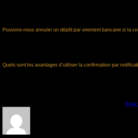
La confirmation par notification push permet une vérification r
utilisés. Betify met en place des protocoles de communication s
pas une protection contre les erreurs ou fraudes ; il est donc i
Pouvons-nous annuler un dépôt par virement bancaire si la con
Si la notification push signale une erreur ou un problème lors d
est possible de corriger ou d’annuler la transaction si elle n’
chaque opération, et il est important d’agir rapidement pour év
Quels sont les avantages d’utiliser la confirmation par notific
La confirmation par notification push facilite une vérification
de vos transactions et réduit le temps d’attente par rapport au
inhabituelle ou non autorisée, permettant ainsi de réagir rapid
Esta entrada fue publicada en
. Marque como favorito el
Enlac