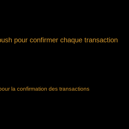
 système de notifications push qui envoie automatiquement une c
le montant, la date, et un message de validation
.
ns pour envoyer ces alertes en temps réel.
Ce système garantit 
 push pour confirmer chaque transaction
épôts par virement bancaire offre une méthode efficace pour renf
ateur dès qu’une opération est effectuée, ce système permet de c
permanence de l’état de leurs dépôts, ce qui améliore leur expérie
notifications, tout en étant compatible avec différents appareils
our la confirmation des transactions
nt aux utilisateurs d’accéder rapidement à leurs fonds.
cte ou frauduleuse grâce à l’alerte en temps réel.
s de dépôt, renforçant la confiance dans la plateforme.
e communication proactive et efficace.