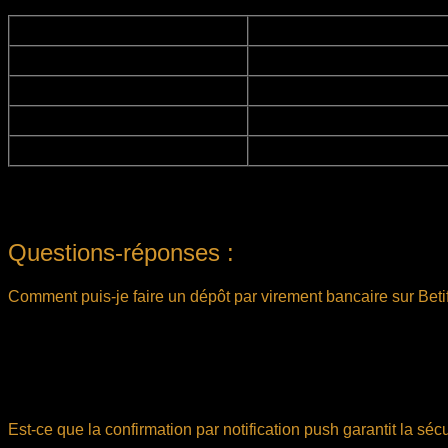
Mesure de sécurité
Chiffrement SSL
Protection des données écha
Vérification par notification push
Confirmation immédiate des
Système anti-fraude
Détection automatique des a
Support client dédié
Assistance rapide en cas d
En suivant ces recommandations et en restant vigilant lors de ch
d’une expérience de jeu en toute sécurité.
Questions-réponses :
Comment puis-je faire un dépôt par virement bancaire sur Betif
Pour effectuer un dépôt par virement bancaire, connectez-vous 
souhaité. Après avoir initié le virement auprès de votre banque,
votre compte, vous recevrez une notification push confirmant q
permet de suivre votre dépôt en direct.
Est-ce que la confirmation par notification push garantit la sé