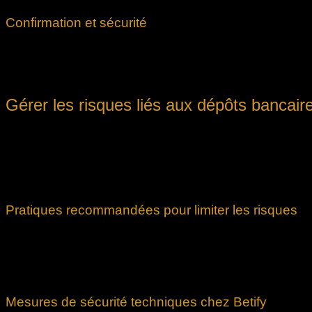
Confirmation et sécurité
Une fois la validation effectuée, un message de confirmation s’a
ainsi le risque de transactions non autorisées. Il est recomman
optimale.
Gérer les risques liés aux dépôts bancaire
Les dépôts bancaires effectués via la plateforme Betify offre
ligne, il est essentiel de prendre en compte certains risques a
Pour minimiser ces risques, Betify met en place plusieurs mesur
avancé pour les données utilisateur. Il est également importan
Pratiques recommandées pour limiter les risques
Utiliser des mots de passe forts :
Créer des mots de pa
Activer l’authentification à deux facteurs :
Renforcer la
Vérifier les notifications push :
Toujours confirmer que l
Consulter l’historique des transactions :
Surveiller ré
Mesures de sécurité techniques chez Betify