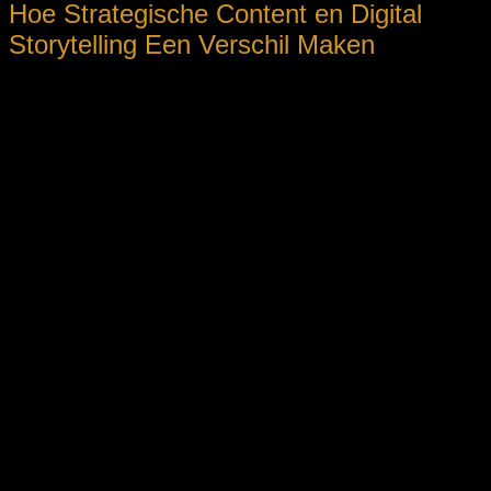
Hoe Strategische Content en Digital
Storytelling Een Verschil Maken
Bij het ontwikkelen van een effectieve contentstrategie voor
de horeca moet de focus liggen op het authentiek vertellen
van het verhaal en het versterken van de
merkpersoonlijkheid. Daarbij hoort ook het gebruik van
platforms die de juiste doelgroep aanspreken en de juiste
context bieden.
Impact op
Kenmerk
Voorbeeld
consument
Foto’s van de keuken
Versterkt
Visuele
met verhalen over de
emotionele
storytelling
chef, zoals op Instagram
connectie
of in blogposts
Gasten die hun ervaring
Authentieke
Verhoogt
delen op sociale media
testimonials
geloofwaardigheid
of op de website
Het verhaal achter de
Bedrijfshistorie
Onderstreept
naam en de missie van
delen
meriauthenticiteit
de zaak