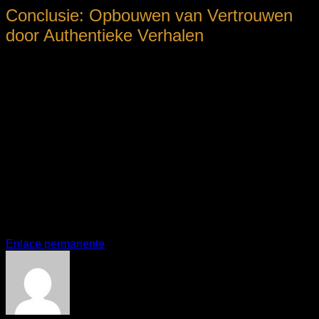
Conclusie: Opbouwen van Vertrouwen
door Authentieke Verhalen
De hedendaagse consument verwacht niet alleen goede
service of een smakelijke maaltijd, maar wil ook weten wie er
achter een merk zit en waar de passie vandaan komt.
Digitale contentstrategieën die inzetten op authentieke
storytelling en transparantie voldoen aan deze behoefte en
vormen daarmee de kern van een succesvolle merkstrategie
binnen de horeca. Het delen van het verhaal achter een
onderneming op de juiste wijze, zoals op de
gespecialiseerde pagina Klik hier, creëert een duurzame
band en bouwt aan het vertrouwen dat essentieel is in de
huidige markt.
Esta entrada fue publicada en
. Marque como favorito el
Enlace permanente
.