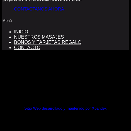
CONTACTANOS AHORA
Menú
INICIO
NUESTROS MASAJES
BONOS Y TARJETAS REGALO
CONTACTO
FINANCIADO POR LA UNIÓN EUROPEA CON EL
PROGRAMA KIT DIGITAL POR LOS FONDOS NEXT
GENERATION (EU) DEL MECANISMO DE
RECUPERACIÓN Y RESILENCIA
Sitio Web desarrollado y mantenido por Xpandex
Copyright 2026 ©
sabaideemasajesthai.com Masajes