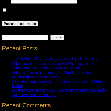
Web
Guarda mi nombre, correo electrónico y web en este
navegador para la próxima vez que comente.
Buscar
Buscar
Recent Posts
تطبيق 1xbet APK: مراجعة شاملة للمستخدمين الجدد
Официальный сайт казино Pin Up: гарантия
качественного сервиса и развлечений
Jak nawigować po interfejsie Mostbet z kodem
promocyjnym bez depozytu
«1xbet Bangladesh Online Online Casino And Online
Betting
Doświadczenia użytkowników z platformami zakładów
sportowych bez depozytu
Recent Comments