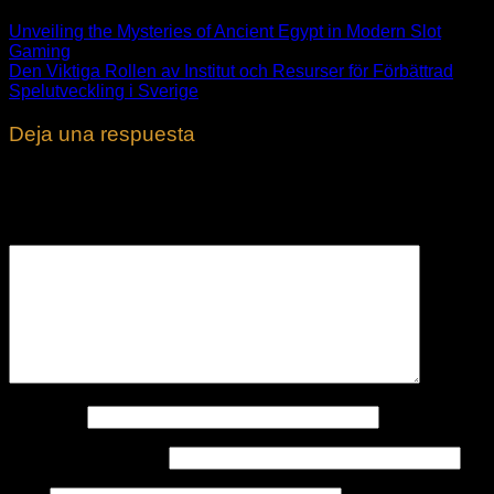
Unveiling the Mysteries of Ancient Egypt in Modern Slot
Gaming
Den Viktiga Rollen av Institut och Resurser för Förbättrad
Spelutveckling i Sverige
Deja una respuesta
Tu dirección de correo electrónico no será publicada.
Los
campos obligatorios están marcados con
*
Comentario
*
Nombre
*
Correo electrónico
*