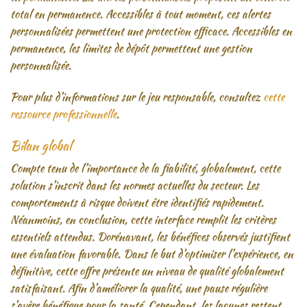
total en permanence. Accessibles à tout moment, ces alertes
personnalisées permettent une protection efficace. Accessibles en
permanence, les limites de dépôt permettent une gestion
personnalisée.
Pour plus d’informations sur le jeu responsable, consultez
cette
ressource professionnelle
.
Bilan global
Compte tenu de l’importance de la fiabilité, globalement, cette
solution s’inscrit dans les normes actuelles du secteur. Les
comportements à risque doivent être identifiés rapidement.
Néanmoins, en conclusion, cette interface remplit les critères
essentiels attendus. Dorénavant, les bénéfices observés justifient
une évaluation favorable. Dans le but d’optimiser l’expérience, en
définitive, cette offre présente un niveau de qualité globalement
satisfaisant. Afin d’améliorer la qualité, une pause régulière
s’avère bénéfique pour la santé. Cependant, les lacunes restent