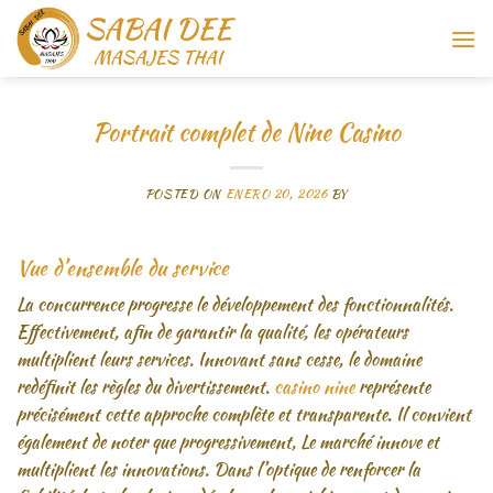
Saltar
al
contenido
Portrait complet de Nine Casino
POSTED ON
ENERO 20, 2026
BY
Vue d’ensemble du service
La concurrence progresse le développement des fonctionnalités.
Effectivement, afin de garantir la qualité, les opérateurs
multiplient leurs services. Innovant sans cesse, le domaine
redéfinit les règles du divertissement.
casino nine
représente
précisément cette approche complète et transparente. Il convient
également de noter que progressivement, Le marché innove et
multiplient les innovations. Dans l’optique de renforcer la